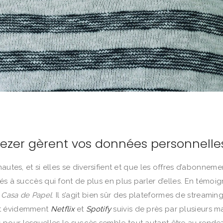
eezer gèrent vos données personnelle
autes, et si elles se diversifient et que les offres d’abonneme
és à succès qui font de plus en plus parler d’elles. En témoig
a
Casa de Papel
. Il s’agit bien sûr des plateformes de strea
nt évidemment
Netflix
et
Spotify
suivis de près par plusieurs 
es pour lesquelles le succès semble tout autant être au rende