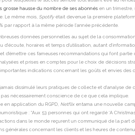
us grosse hausse du nombre de ses abonnés
en un trimestre, 
nde. Le même mois,
Spotify
était devenue la première platefor
 % par rapport à la même période l’année précédente.
mbreuses données personnelles au sujet de la consommation
 d’écoute, horaires et temps d’utilisation, autant d’informati
s et d’émettre ces fameuses recommandations qui font partie
ysées et prises en comptes pour le choix de décisions str
importantes indications concernant les goûts et envies des c
jamais dissimulé leurs pratiques de collecte et d’analyse de 
t-il, pas nécessairement conscience de ce que cela implique.
rée en application du RGPD,
Netflix
entama une nouvelle cam
humoristique : “Aux 53 personnes qui ont regardé ‘A Christmas 
rédactions dans le monde reçurent un communiqué de la part 
s générales concernant les clients et les heures de contenus 