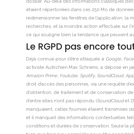
dossier. Au-delà des informations classiques dé
étaient répertoriées dans ces 250 Mo de données l
redimensionner les fenêtres de l’application, la
recherches, et la moindre action effectuée sur l’in
ce qui souligne bien la tendance que peuvent av
Le RGPD pas encore tout 
Déjà connue pour s’être attaquée à
Google
,
Fac
activiste Autrichien Max Schrems, a déposé en ja
Amazon Prime, Youtube, Spotify, SoundCloud, App
droit d’accès des personnes, via une requête d’e
d’obtention, de traitement et de conservation de
d’entre elles n’ont pas répondu (
SoundCloud
et
D
manquaient, celles fournies étaient transmises dan
et il manquait des informations contextuelles tell
conditions et durées de conservation. Seule la 