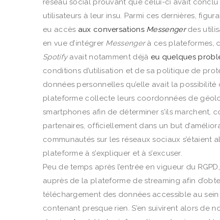
réseau social prouvant que celui-ci avait concl
utilisateurs à leur insu. Parmi ces dernières, figur
eu accès
aux conversations
Messenger
des utili
en vue d’intégrer
Messenger
à ces plateformes, c
Spotify
avait notamment déjà
eu quelques prob
conditions d’utilisation et de sa politique de pro
données personnelles qu’elle avait la possibilité 
plateforme collecte leurs coordonnées de géoloca
smartphones afin de déterminer s’ils marchent, c
partenaires, officiellement dans un but d’améliora
communautés sur les réseaux sociaux s’étaient al
plateforme à s’expliquer et à s’excuser.
Peu de temps après l’entrée en vigueur du RGPD, 
auprès de la plateforme de streaming afin d’obten
téléchargement des données accessible au sein de
contenant presque rien. S’en suivirent alors de 