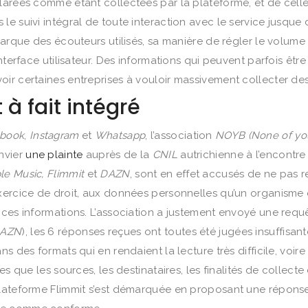
clarées comme étant collectées par la plateforme, et de cel
e suivi intégral de toute interaction avec le service jusque 
 marque des écouteurs utilisés, sa manière de régler le volum
terface utilisateur. Des informations qui peuvent parfois être 
oir certaines entreprises à vouloir massivement collecter de
à fait intégré
ebook
,
Instagram
et
Whatsapp
, l’association
NOYB (None of you
nvier
une plainte
auprès de la
CNIL
autrichienne à l’encontre
le Music, Flimmit
et
DAZN
, sont en effet accusés de ne pas re
xercice de droit, aux données personnelles qu’un organisme d
 ces informations. L’association a justement envoyé une requ
AZN
), les 6 réponses reçues ont toutes été jugées insuffisan
s des formats qui en rendaient la lecture très difficile, voir
es que les sources, les destinataires, les finalités de collect
plateforme Flimmit s’est démarquée en proposant une répons