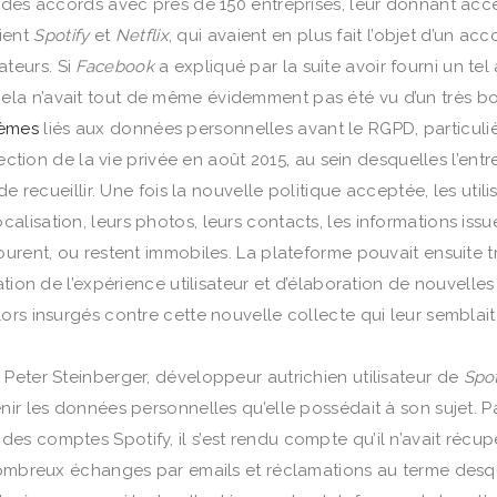
u des accords avec près de 150 entreprises, leur donnant ac
aient
Spotify
et
Netflix
, qui avaient en plus fait l’objet d’un ac
sateurs. Si
Facebook
a expliqué par la suite avoir fourni un te
ela n’avait tout de même évidemment pas été vu d’un très bo
lèmes
liés aux données personnelles avant le RGPD, particuliè
tection de la vie privée en août 2015, au sein desquelles l’en
de recueillir. Une fois la nouvelle politique acceptée, les util
lisation, leurs photos, leurs contacts, les informations issu
ourent, ou restent immobiles. La plateforme pouvait ensuite t
tion de l’expérience utilisateur et d’élaboration de nouvelles 
ors insurgés contre cette nouvelle collecte qui leur semblai
Peter Steinberger, développeur autrichien utilisateur de
Spot
ir les données personnelles qu’elle possédait à son sujet. Pa
s comptes Spotify, il s’est rendu compte qu’il n’avait récup
nombreux échanges par emails et réclamations au terme desquel