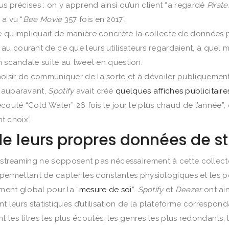
us précises : on y apprend ainsi qu’un client “a regardé
Pirat
 a vu “
Bee Movie
357 fois en 2017”.
 qu’impliquait de manière concrète la collecte de données pa
au courant de ce que leurs utilisateurs regardaient, à quel
n scandale suite au tweet en question.
hoisir de communiquer de la sorte et à dévoiler publiqueme
n auparavant,
Spotify
avait créé
quelques affiches publicitaire
écouté “Cold Water” 26 fois le jour le plus chaud de l’année”,
nt choix”.
s de leurs propres données de 
de streaming ne s’opposent pas nécessairement à cette collec
mettant de capter les constantes physiologiques et les pe
ment global pour la “
mesure de soi
”.
Spotify
et
Deezer
ont ain
nt leurs statistiques d’utilisation de la plateforme correspond
t les titres les plus écoutés, les genres les plus redondants,