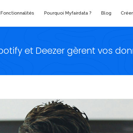
Fonctionnalités
Pourquoi Myfairdata ?
Blog
Crée
potify et Deezer gèrent vos don