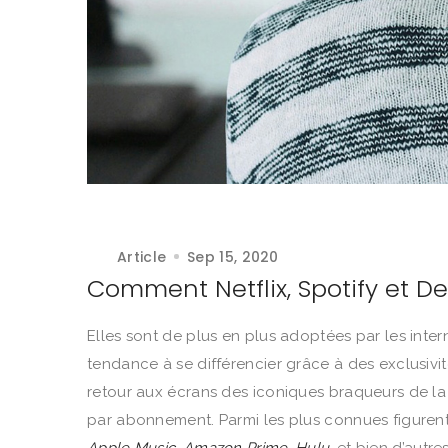
Article
Sep 15, 2020
Comment Netflix, Spotify et D
Elles sont de plus en plus adoptées par les intern
tendance à se différencier grâce à des exclusivit
retour aux écrans des iconiques braqueurs de l
par abonnement. Parmi les plus connues figure
Apple Music
,
Amazon Prime
,
Hulu
, et bien d’autr