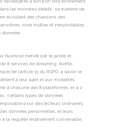
les nécessaires à son bon fonctionnement,
dans les moindres détails : sa manière de
e en écoutant des chansons, ses
anodines, voire inutiles et inexploitables,
s données.
r business)
menée par le juriste et
 de 8 services de streaming.
Netflix,
specter l’article 15 du RGPD, à savoir le
étient à leur sujet et aux modalités
ête à chacune des 8 plateformes, et si 2
tes : certains types de données
e impossible pour des lecteurs ordinaires,
e des données personnelles, et leurs
e à la requête relativement convenable,