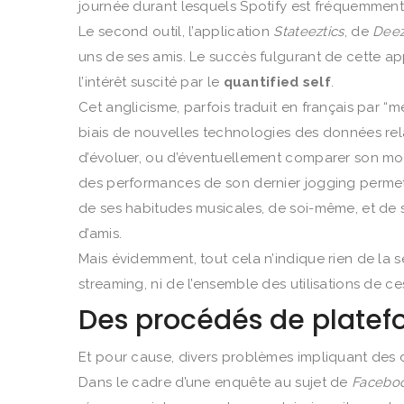
journée durant lesquels Spotify est fréquemment ut
Le second outil, l’application
Stateeztics
, de
Deez
uns de ses amis. Le succès fulgurant de cette app
l’intérêt suscité par le
quantified self
.
Cet anglicisme, parfois traduit en français par “
biais de nouvelles technologies des données relat
d’évoluer, ou d’éventuellement comparer son mod
des performances de son dernier jogging permet
de ses habitudes musicales, de soi-même, et de s
d’amis.
Mais évidemment, tout cela n’indique rien de la s
streaming, ni de l’ensemble des utilisations de c
Des procédés de platef
Et pour cause, divers problèmes impliquant des 
Dans le cadre d’une enquête au sujet de
Facebo