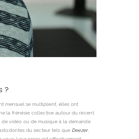
s ?
nt mensuel se multiplient, elles ont
ne la frénésie collective autour du récent
ming de vidéo ou de musique à la demande
mastodontes du secteur tels que
Deezer
,
z-vous. Leur essor est effectivement